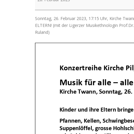
in
der
Moderne
Sonntag, 26. Februar 2023, 17:15 Uhr, Kirche T
-
ELTERN! (mit der Ligerzer Musikethnologin Prof.Dr
Variationen
Ruland)
über
Volksweisen