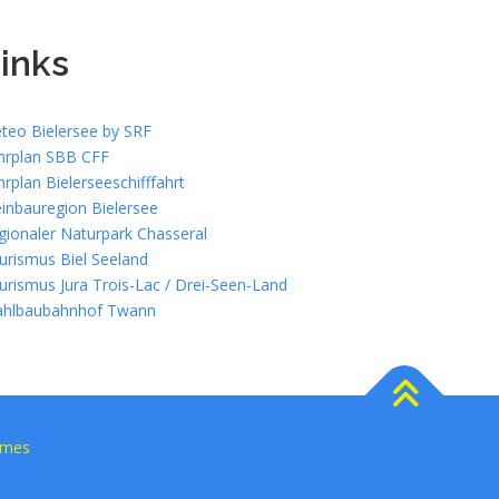
inks
teo Bielersee by SRF
hrplan SBB CFF
hrplan Bielerseeschifffahrt
inbauregion Bielersee
gionaler Naturpark Chasseral
urismus Biel Seeland
urismus Jura Trois-Lac / Drei-Seen-Land
ahlbaubahnhof Twann
emes