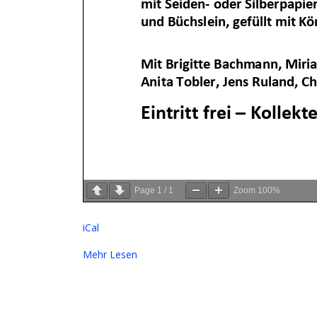
Page
1
/
1
Zoom
100%
iCal
Mehr Lesen