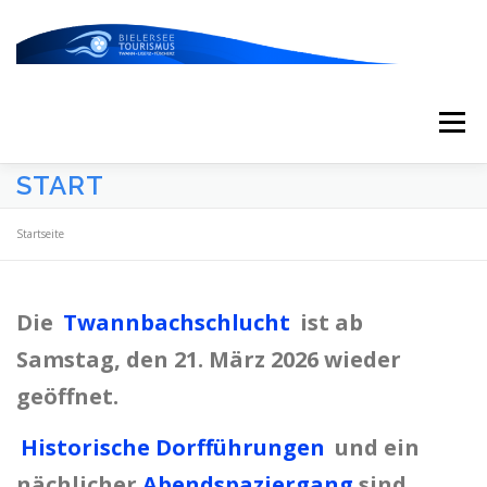
Zum
Inhalt
springen
Menü
START
START
AKTUELLES
KALENDER
Startseite
ERLEBNISSE & ATTRAKTIONEN
Die
Twannbachschlucht
ist ab
Samstag, den 21. März 2026 wieder
ESSEN/TRINKEN/SCHLAFEN
UNTERWEGS
geöffnet.
Historische Dorfführungen
und ein
ÜBER UNS
nächlicher
Abendspaziergang
sind