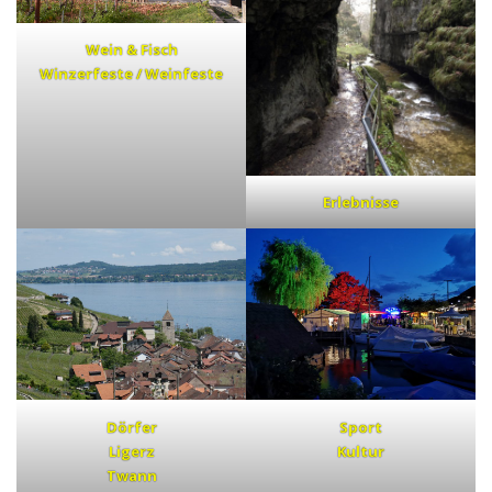
Wein & Fisch
Winzerfeste / Weinfeste
Erlebnisse
Dörfer
Sport
Ligerz
Kultur
Twann