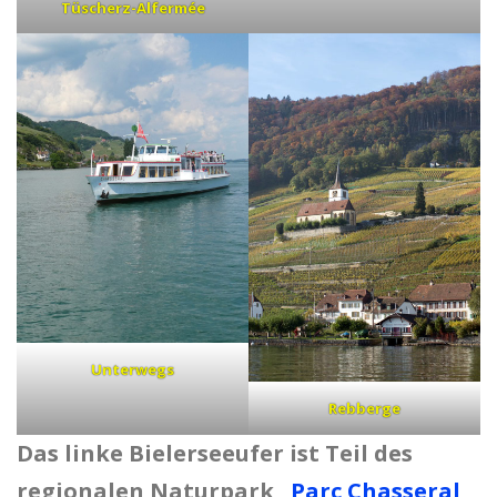
Tüscherz-Alfermée
Unterwegs
Rebberge
Das linke Bielerseeufer ist Teil des
regionalen Naturpark
„Parc Chasseral
„