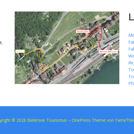
L
Me
Fa
t.
Fa
We
Re
To
To
Pf
yright © 2026 Bielersee Tourismus
–
OnePress
Theme von FameTh