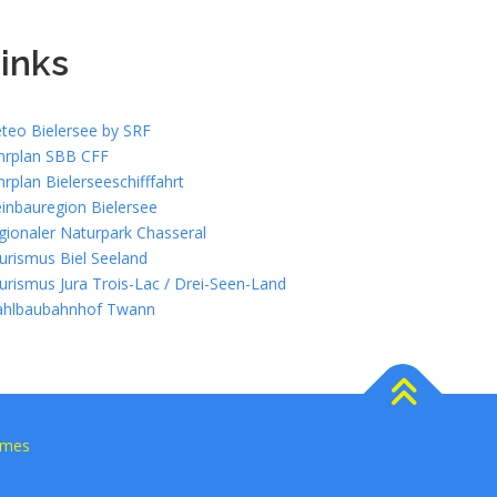
inks
teo Bielersee by SRF
hrplan SBB CFF
hrplan Bielerseeschifffahrt
inbauregion Bielersee
gionaler Naturpark Chasseral
urismus Biel Seeland
urismus Jura Trois-Lac / Drei-Seen-Land
ahlbaubahnhof Twann
emes