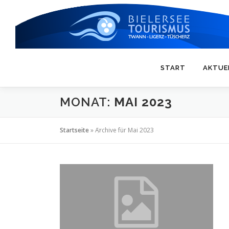
Zum
Inhalt
springen
START
AKTUE
MONAT:
MAI 2023
Startseite
»
Archive für Mai 2023