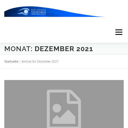
Zum
Inhalt
springen
Menü
MONAT:
DEZEMBER 2021
START
AKTUELLES
KALENDER
Startseite
»
Archive für Dezember 2021
ERLEBNISSE & ATTRAKTIONEN
ESSEN/TRINKEN/SCHLAFEN
UNTERWEGS
ÜBER UNS