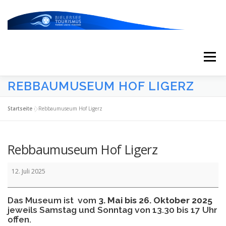
Zum
Inhalt
springen
Menü
REBBAUMUSEUM HOF LIGERZ
START
AKTUELLES
KALENDER
Startseite
»
Rebbaumuseum Hof Ligerz
ERLEBNISSE & ATTRAKTIONEN
Rebbaumuseum Hof Ligerz
Rebbaumuseum
ESSEN/TRINKEN/SCHLAFEN
UNTERWEGS
12. Juli 2025
Hof
Ligerz
Das Museum ist vom
3. Mai bis 26. Oktober 2025
ÜBER UNS
jeweils Samstag und Sonntag von 13.30 bis 17 Uhr
offen.