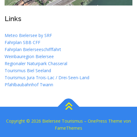
Links
Meteo Bielersee by SRF
Fahrplan SBB CFF
Fahrplan Bielerseeschifffahrt
Weinbauregion Bielersee
Regionaler Naturpark Chasseral
Tourismus Biel Seeland
Tourismus Jura Trois-Lac / Drei-Seen-Land
Pfahlbaubahnhof Twann
Copyright © 2026 Bielersee Tourismus
–
OnePress
Theme von
FameThemes