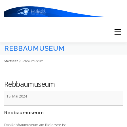
Zum
Inhalt
springen
Menü
REBBAUMUSEUM
START
AKTUELLES
KALENDER
Startseite
»
Rebbaumuseum
ERLEBNISSE & ATTRAKTIONEN
Rebbaumuseum
Rebbaumuseum
ESSEN/TRINKEN/SCHLAFEN
UNTERWEGS
18. Mai 2024
Rebbaumuseum
ÜBER UNS
Das Rebbaumuseum am Bielersee ist