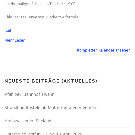
Alfermée
im ehemaligen Schulhaus Tüscherz 19:00
Chlouser Frauenverein Tüscherz-Alfermée
iCal
Mehr Lesen
Kompletten Kalender ansehen
NEUESTE BEITRÄGE (AKTUELLES)
Pfahlbau-Bahnhof Twann
Strandbad Rostele ab Muttertag wieder geöffnet
Hochwasser im Seeland
Unterbruch Vinifuni 13. bis 19. April 2026