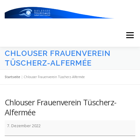
Zum
Inhalt
springen
Menü
CHLOUSER FRAUENVEREIN
START
AKTUELLES
KALENDER
TÜSCHERZ-ALFERMÉE
Startseite
»
Chlouser Frauenverein Tüscherz-Alfermée
ERLEBNISSE & ATTRAKTIONEN
Chlouser Frauenverein Tüscherz-
ESSEN/TRINKEN/SCHLAFEN
UNTERWEGS
Alfermée
Chlouser
7. Dezember 2022
Frauenverein
ÜBER UNS
Tüscherz-