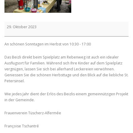
Wirten
29. Oktober 2023
auf
der
Achere
An schönen Sonntagen im Herbst von 10:30 - 17:00
Das Beizli direkt beim Spielplatz am Rebenweg ist auch ein idealer
Ausflugsort für Familien. Während sich Ihre Kinder auf dem Spielplatz
vergnügen, lassen Sie sich bei allerhand Leckereien verwöhnen.
Geniessen Sie die schönen Herbsttage und den Blick auf die liebliche St.
Petersinsel.
Wie jedes Jahr dient der Erlös des Beizlis einem gemeinnützigen Projekt
in der Gemeinde.
Frauenverein Tüscherz-Alfermée
Françoise Tschantré