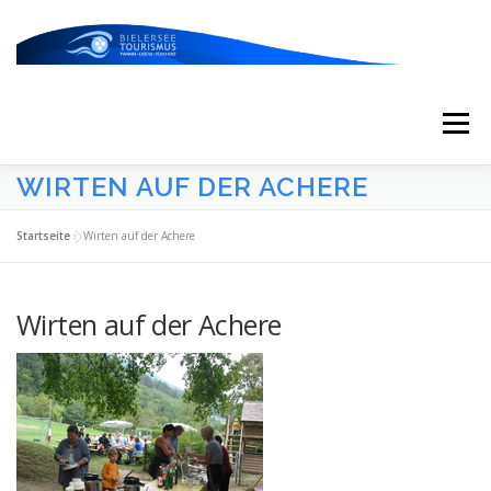
Zum
Inhalt
springen
Menü
WIRTEN AUF DER ACHERE
START
AKTUELLES
KALENDER
Startseite
»
Wirten auf der Achere
ERLEBNISSE & ATTRAKTIONEN
Wirten auf der Achere
ESSEN/TRINKEN/SCHLAFEN
UNTERWEGS
ÜBER UNS