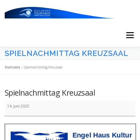
Zum
Inhalt
springen
Menü
SPIELNACHMITTAG KREUZSAAL
START
AKTUELLES
KALENDER
Startseite
»
Spielnachmittag Kreuzsaal
ERLEBNISSE & ATTRAKTIONEN
Spielnachmittag Kreuzsaal
Spielnachmittag
ESSEN/TRINKEN/SCHLAFEN
UNTERWEGS
14. Juni 2025
Kreuzsaal
ÜBER UNS