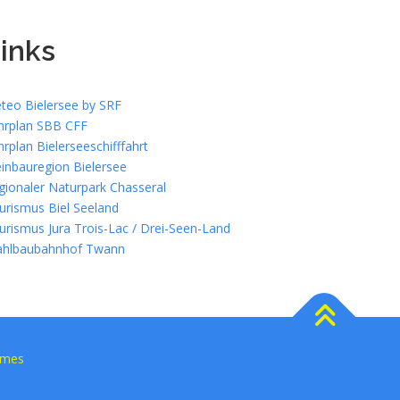
inks
teo Bielersee by SRF
hrplan SBB CFF
hrplan Bielerseeschifffahrt
inbauregion Bielersee
gionaler Naturpark Chasseral
urismus Biel Seeland
urismus Jura Trois-Lac / Drei-Seen-Land
ahlbaubahnhof Twann
emes