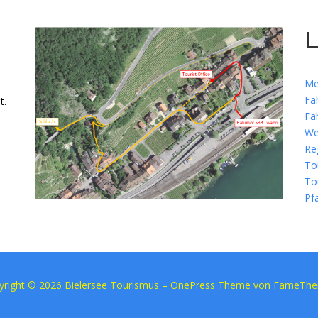
L
Me
Fa
t.
Fa
We
Re
To
To
Pf
yright © 2026 Bielersee Tourismus
–
OnePress
Theme von FameTh