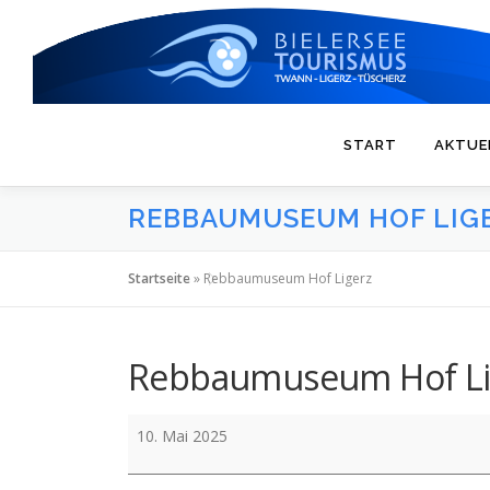
Zum
Inhalt
springen
START
AKTUE
REBBAUMUSEUM HOF LIG
Startseite
»
Rebbaumuseum Hof Ligerz
Rebbaumuseum Hof Li
Rebbaumuseum
10. Mai 2025
Hof
Ligerz