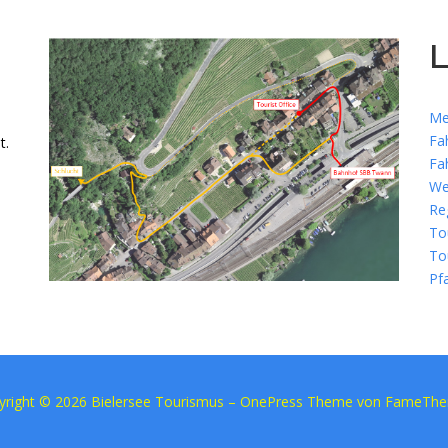
L
Me
Fa
t.
Fa
We
Re
To
To
Pf
yright © 2026 Bielersee Tourismus
–
OnePress
Theme von FameTh