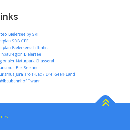
inks
teo Bielersee by SRF
hrplan SBB CFF
hrplan Bielerseeschifffahrt
inbauregion Bielersee
gionaler Naturpark Chasseral
urismus Biel Seeland
urismus Jura Trois-Lac / Drei-Seen-Land
ahlbaubahnhof Twann
emes