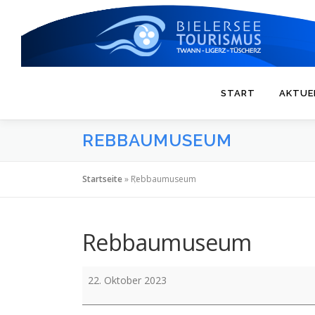
Zum
Inhalt
springen
START
AKTUE
REBBAUMUSEUM
Startseite
»
Rebbaumuseum
Rebbaumuseum
Rebbaumuseum
22. Oktober 2023