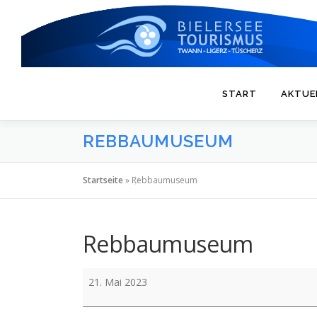
Zum
Inhalt
springen
START
AKTUE
REBBAUMUSEUM
Startseite
»
Rebbaumuseum
Rebbaumuseum
Rebbaumuseum
21. Mai 2023