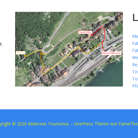
L
Me
Fa
t.
Fa
We
Re
To
To
Pf
yright © 2026 Bielersee Tourismus
–
OnePress
Theme von FameTh