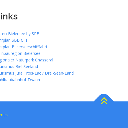
inks
teo Bielersee by SRF
hrplan SBB CFF
hrplan Bielerseeschifffahrt
inbauregion Bielersee
gionaler Naturpark Chasseral
urismus Biel Seeland
urismus Jura Trois-Lac / Drei-Seen-Land
ahlbaubahnhof Twann
emes