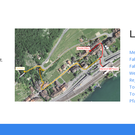
L
Me
Fa
t.
Fa
We
Re
To
To
Pf