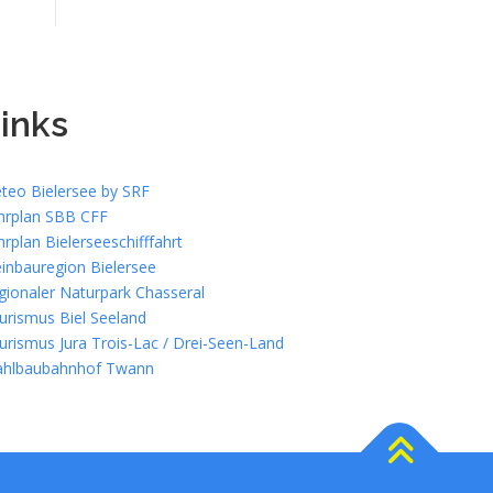
inks
teo Bielersee by SRF
hrplan SBB CFF
hrplan Bielerseeschifffahrt
inbauregion Bielersee
gionaler Naturpark Chasseral
urismus Biel Seeland
urismus Jura Trois-Lac / Drei-Seen-Land
ahlbaubahnhof Twann