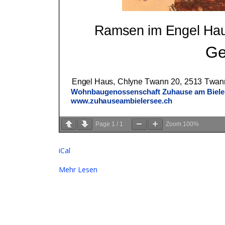
Page
1
/
1
Zoom
100%
iCal
Mehr Lesen