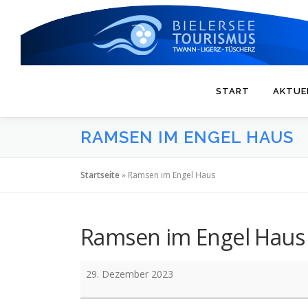
Zum
Inhalt
springen
START
AKTUE
RAMSEN IM ENGEL HAUS
Startseite
»
Ramsen im Engel Haus
Ramsen im Engel Haus
Ramsen
29. Dezember 2023
im
Engel