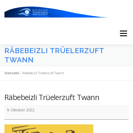
Zum
Inhalt
springen
Menü
RÄBEBEIZLI TRÜELERZUFT
START
AKTUELLES
KALENDER
TWANN
Startseite
»
Räbebeizli Trüelerzuft Twann
ERLEBNISSE & ATTRAKTIONEN
Räbebeizli Trüelerzuft Twann
ESSEN/TRINKEN/SCHLAFEN
UNTERWEGS
Räbebeizli
9. Oktober 2022
Trüelerzuft
Twann
ÜBER UNS