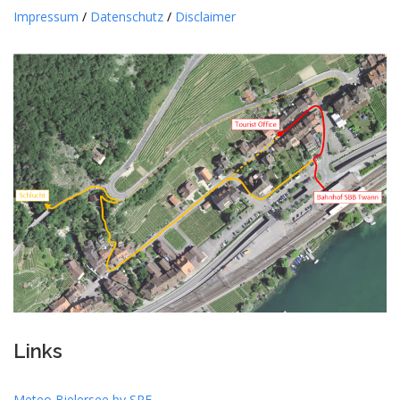
Impressum
/
Datenschutz
/
Disclaimer
Links
Meteo Bielersee by SRF