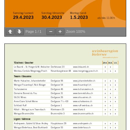
Page
1
/
1
Zoom
100%