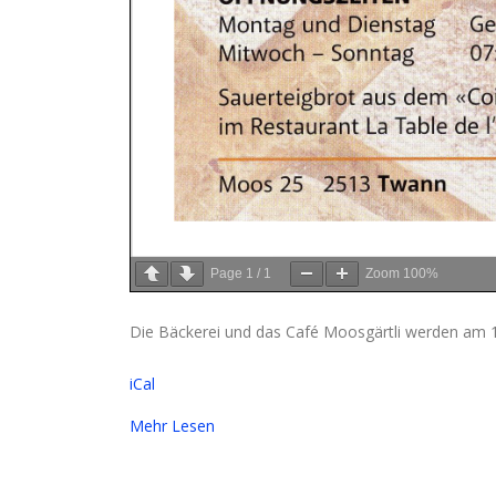
Page
1
/
1
Zoom
100%
Die Bäckerei und das Café Moosgärtli werden am 
iCal
Mehr Lesen