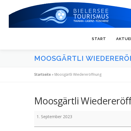
Zum
Inhalt
springen
START
AKTUE
MOOSGÄRTLI WIEDERER
Startseite
»
Moosgärtli Wiedereröffnung
Moosgärtli Wiedereröf
Moosgärtli
1. September 2023
Wiedereröffnung