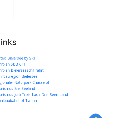
inks
teo Bielersee by SRF
hrplan SBB CFF
hrplan Bielerseeschifffahrt
inbauregion Bielersee
gionaler Naturpark Chasseral
urismus Biel Seeland
urismus Jura Trois-Lac / Drei-Seen-Land
ahlbaubahnhof Twann