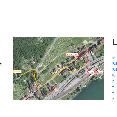
L
Me
Fa
t.
Fa
We
Re
To
To
Pf