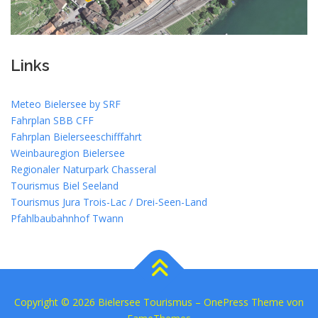
Links
Meteo Bielersee by SRF
Fahrplan SBB CFF
Fahrplan Bielerseeschifffahrt
Weinbauregion Bielersee
Regionaler Naturpark Chasseral
Tourismus Biel Seeland
Tourismus Jura Trois-Lac / Drei-Seen-Land
Pfahlbaubahnhof Twann
Copyright © 2026 Bielersee Tourismus
–
OnePress
Theme von