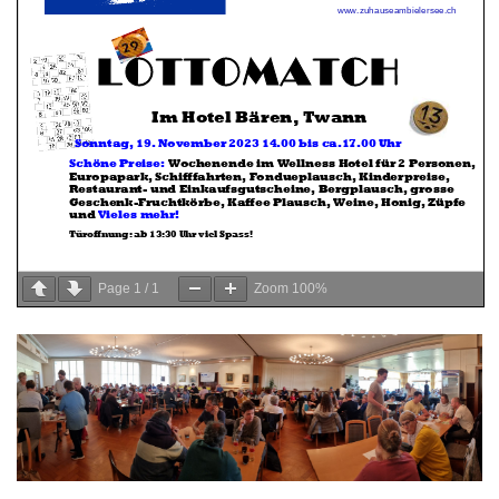
Page
1
/
1
Zoom
100%