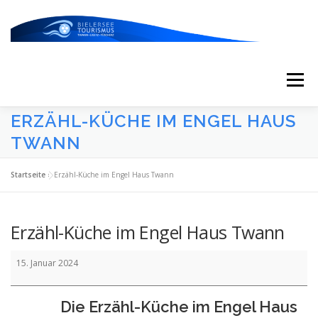
Zum
Inhalt
springen
Menü
ERZÄHL-KÜCHE IM ENGEL HAUS
START
AKTUELLES
KALENDER
TWANN
Startseite
»
Erzähl-Küche im Engel Haus Twann
ERLEBNISSE & ATTRAKTIONEN
Erzähl-Küche im Engel Haus Twann
ESSEN/TRINKEN/SCHLAFEN
UNTERWEGS
Erzähl-
15. Januar 2024
Küche
im
ÜBER UNS
Engel
Die Erzähl-Küche im Engel Haus
Haus