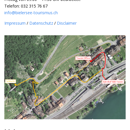
Telefon: 032 315 76 67
info@bielersee-tourismus.ch
Impressum
/
Datenschutz
/
Disclaimer