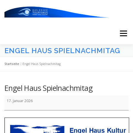
Zum
Inhalt
springen
Menü
ENGEL HAUS SPIELNACHMITAG
START
AKTUELLES
KALENDER
Startseite
»
Engel Haus Spielnachmitag
ERLEBNISSE & ATTRAKTIONEN
Engel Haus Spielnachmitag
Engel
ESSEN/TRINKEN/SCHLAFEN
UNTERWEGS
17. Januar 2026
Haus
Spielnachmitag
ÜBER UNS