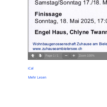
Page
1
/
1
Zoom
100%
iCal
Mehr Lesen