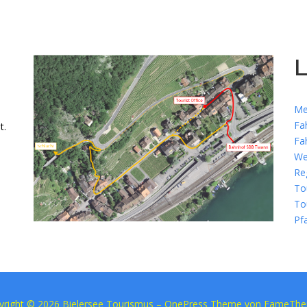
L
Me
Fa
t.
Fa
We
Re
To
To
Pf
yright © 2026 Bielersee Tourismus
–
OnePress
Theme von FameTh