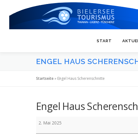
Zum
Inhalt
springen
START
AKTUE
ENGEL HAUS SCHERENSC
Startseite
»
Engel Haus Scherenschnitte
Engel Haus Scherensch
Engel
2. Mai 2025
Haus
Scherenschnitte