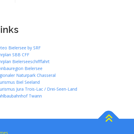
inks
teo Bielersee by SRF
hrplan SBB CFF
hrplan Bielerseeschifffahrt
inbauregion Bielersee
gionaler Naturpark Chasseral
urismus Biel Seeland
urismus Jura Trois-Lac / Drei-Seen-Land
ahlbaubahnhof Twann
emes