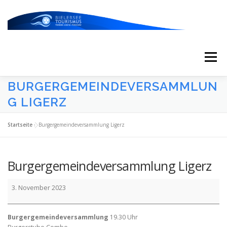
Zum
Inhalt
springen
Menü
BURGERGEMEINDEVERSAMMLUN
START
AKTUELLES
KALENDER
G LIGERZ
Startseite
»
Burgergemeindeversammlung Ligerz
ERLEBNISSE & ATTRAKTIONEN
Burgergemeindeversammlung Ligerz
ESSEN/TRINKEN/SCHLAFEN
UNTERWEGS
Burgergemeindeversammlung
3. November 2023
Ligerz
ÜBER UNS
Burgergemeindeversammlung
19.30 Uhr