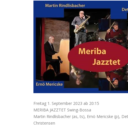
JAZZTET
Freitag 1. September 2023 ab 20:15
MERIBA JAZZTET Swing-Bossa
Martin Rindlisbacher (as, ts), Ernö Mericske (p), 
Christensen