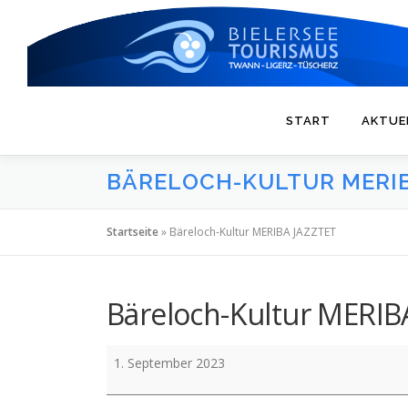
Zum
Inhalt
springen
START
AKTUE
BÄRELOCH-KULTUR MERIB
Startseite
»
Bäreloch-Kultur MERIBA JAZZTET
Bäreloch-Kultur MERIB
Bäreloch-
1. September 2023
Kultur
MERIBA