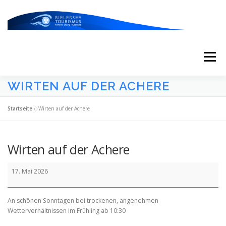
Zum
Inhalt
springen
Menü
WIRTEN AUF DER ACHERE
START
AKTUELLES
KALENDER
Startseite
»
Wirten auf der Achere
ERLEBNISSE & ATTRAKTIONEN
Wirten auf der Achere
Wirten
ESSEN/TRINKEN/SCHLAFEN
UNTERWEGS
17. Mai 2026
auf
der
Achere
An schönen Sonntagen bei trockenen, angenehmen
ÜBER UNS
Wetterverhältnissen im Frühling ab 10:30