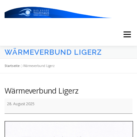
Zum
Inhalt
springen
Menü
WÄRMEVERBUND LIGERZ
START
AKTUELLES
KALENDER
Startseite
»
Wärmeverbund Ligerz
ERLEBNISSE & ATTRAKTIONEN
Wärmeverbund Ligerz
Wärmeverbund
ESSEN/TRINKEN/SCHLAFEN
UNTERWEGS
28. August 2025
Ligerz
ÜBER UNS