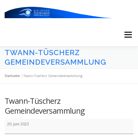
Zum
Inhalt
springen
Menü
TWANN-TÜSCHERZ
START
AKTUELLES
KALENDER
GEMEINDEVERSAMMLUNG
Startseite
»
Twann-Tüscherz Gemeindeversammlung
ERLEBNISSE & ATTRAKTIONEN
Twann-Tüscherz
ESSEN/TRINKEN/SCHLAFEN
UNTERWEGS
Gemeindeversammlung
Twann-
20. Juni 2023
Tüscherz
ÜBER UNS
Gemeindeversammlung