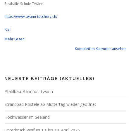
Rebhalle Schule Twann
https://www.twann-tüscherz.ch/
iCal
Mehr Lesen
Kompletten Kalender ansehen
NEUESTE BEITRÄGE (AKTUELLES)
Pfahlbau-Bahnhof Twann
Strandbad Rostele ab Muttertag wieder geöffnet
Hochwasser im Seeland
Unterbruch Vinifuni 13. bis 19. April 2026