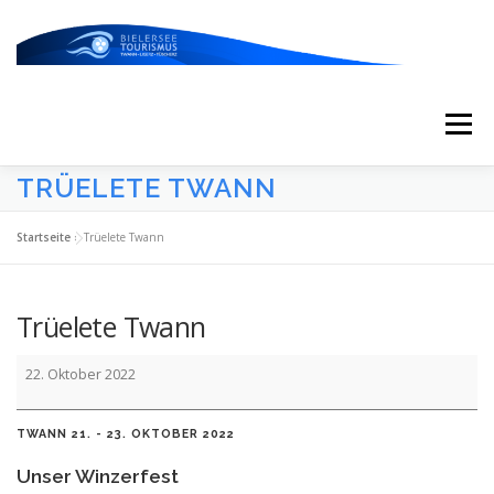
Zum
Inhalt
springen
Menü
TRÜELETE TWANN
START
AKTUELLES
KALENDER
Startseite
»
Trüelete Twann
ERLEBNISSE & ATTRAKTIONEN
Trüelete Twann
Trüelete
ESSEN/TRINKEN/SCHLAFEN
UNTERWEGS
22. Oktober 2022
Twann
TWANN 21. - 23. OKTOBER 2022
ÜBER UNS
Unser Winzerfest