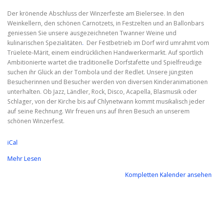
Der krönende Abschluss der Winzerfeste am Bielersee. In den
Weinkellern, den schönen Carnotzets, in Festzelten und an Ballonbars
geniessen Sie unsere ausgezeichneten Twanner Weine und
kulinarischen Spezialitäten
.
Der Festbetrieb im Dorf wird umrahmt vom
Trüelete-Märit, einem eindrücklichen Handwerkermarkt. Auf sportlich
Ambitionierte wartet die traditionelle Dorfstafette und Spielfreudige
suchen ihr Glück an der Tombola und der Redlet. Unsere jüngsten
Besucherinnen und Besucher werden von diversen Kinderanimationen
unterhalten. Ob Jazz, Ländler, Rock, Disco, Acapella, Blasmusik oder
Schlager, von der Kirche bis auf Chlynetwann kommt musikalisch jeder
auf seine Rechnung. Wir freuen uns auf Ihren Besuch an unserem
schönen Winzerfest.
iCal
Mehr Lesen
Kompletten Kalender ansehen