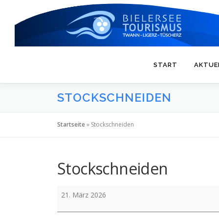
Zum
Inhalt
springen
START
AKTUE
STOCKSCHNEIDEN
Startseite
»
Stockschneiden
Stockschneiden
Stockschneiden
21. März 2026