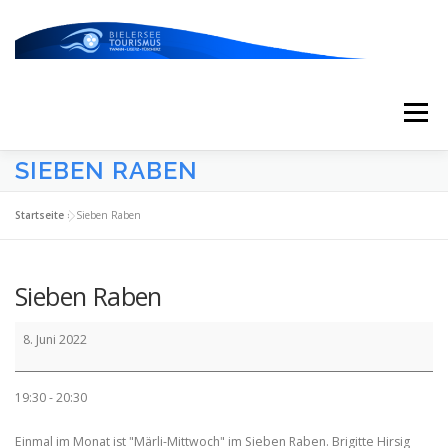
Zum
Inhalt
springen
Menü
SIEBEN RABEN
START
AKTUELLES
KALENDER
Startseite
»
Sieben Raben
ERLEBNISSE & ATTRAKTIONEN
Sieben Raben
Sieben
ESSEN/TRINKEN/SCHLAFEN
UNTERWEGS
8. Juni 2022
Raben
19:30 - 20:30
ÜBER UNS
Einmal im Monat ist "Märli-Mittwoch" im Sieben Raben. Brigitte Hirsig