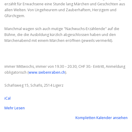
erzählt für Erwachsene eine Stunde lang Märchen und Geschichten aus
allen Welten. Von Ungeheurem und Zauberhaftem, Herzigem und
Gfürchigem.
Manchmal wagen sich auch mutige "Nachwuchs-Erzählende" auf die
Bühne, die die Ausbildung kürzlich abgeschlossen haben und den
Märchenabend mit einem Märchen eröffnen (jeweils vermerkt).
immer Mittwochs, immer von 19.30 – 20.30, CHF 30.- Eintritt, Anmeldung
obligatorisch (
www.siebenraben.ch
).
Schafisweg 15, Schafis, 2514 Ligerz
iCal
Mehr Lesen
Kompletten Kalender ansehen