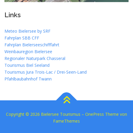
Links
Meteo Bielersee by SRF
Fahrplan SBB CFF
Fahrplan Bielerseeschifffahrt
Weinbauregion Bielersee
Regionaler Naturpark Chasseral
Tourismus Biel Seeland
Tourismus Jura Trois-Lac / Drei-Seen-Land
Pfahlbaubahnhof Twann
Copyright © 2026 Bielersee Tourismus
–
OnePress
Theme von
FameThemes