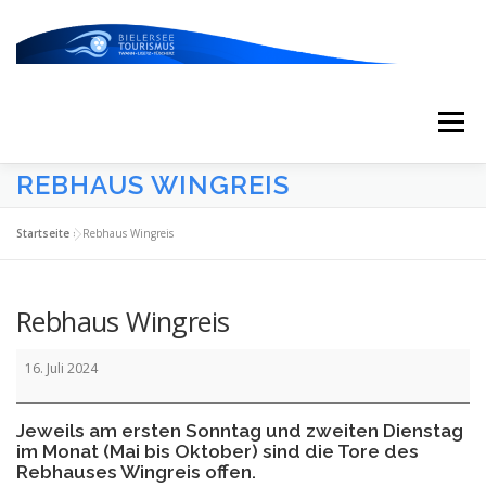
Zum
Inhalt
springen
Menü
REBHAUS WINGREIS
START
AKTUELLES
KALENDER
Startseite
»
Rebhaus Wingreis
ERLEBNISSE & ATTRAKTIONEN
Rebhaus Wingreis
Rebhaus
ESSEN/TRINKEN/SCHLAFEN
UNTERWEGS
16. Juli 2024
Wingreis
Jeweils am ersten Sonntag und zweiten Dienstag
ÜBER UNS
im Monat (Mai bis Oktober) sind die Tore des
Rebhauses Wingreis offen.