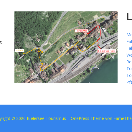
L
Me
Fa
t.
Fa
We
Re
To
To
Pf
yright © 2026 Bielersee Tourismus
–
OnePress
Theme von FameTh