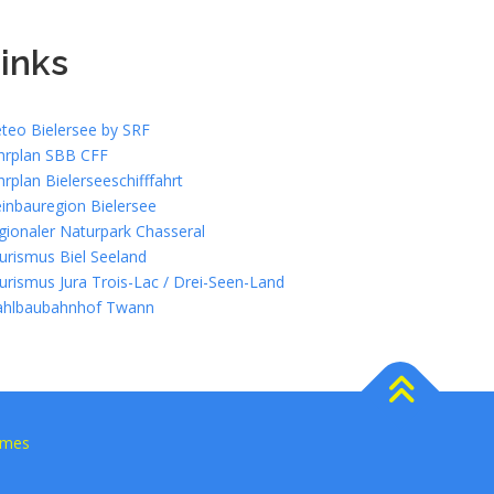
inks
teo Bielersee by SRF
hrplan SBB CFF
hrplan Bielerseeschifffahrt
inbauregion Bielersee
gionaler Naturpark Chasseral
urismus Biel Seeland
urismus Jura Trois-Lac / Drei-Seen-Land
ahlbaubahnhof Twann
emes