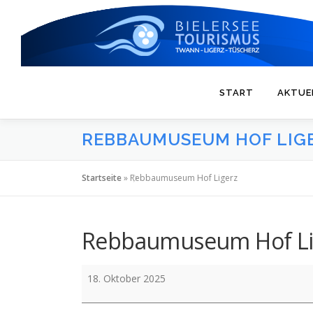
Zum
Inhalt
springen
START
AKTUE
REBBAUMUSEUM HOF LIG
Startseite
»
Rebbaumuseum Hof Ligerz
Rebbaumuseum Hof Li
Rebbaumuseum
18. Oktober 2025
Hof
Ligerz