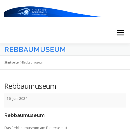
Zum
Inhalt
springen
Menü
REBBAUMUSEUM
START
AKTUELLES
KALENDER
Startseite
»
Rebbaumuseum
ERLEBNISSE & ATTRAKTIONEN
Rebbaumuseum
Rebbaumuseum
ESSEN/TRINKEN/SCHLAFEN
UNTERWEGS
16. Juni 2024
Rebbaumuseum
ÜBER UNS
Das Rebbaumuseum am Bielersee ist