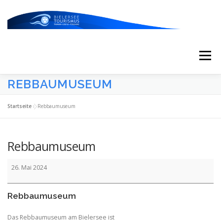
Zum
Inhalt
springen
Menü
REBBAUMUSEUM
START
AKTUELLES
KALENDER
Startseite
»
Rebbaumuseum
ERLEBNISSE & ATTRAKTIONEN
Rebbaumuseum
Rebbaumuseum
ESSEN/TRINKEN/SCHLAFEN
UNTERWEGS
26. Mai 2024
Rebbaumuseum
ÜBER UNS
Das Rebbaumuseum am Bielersee ist