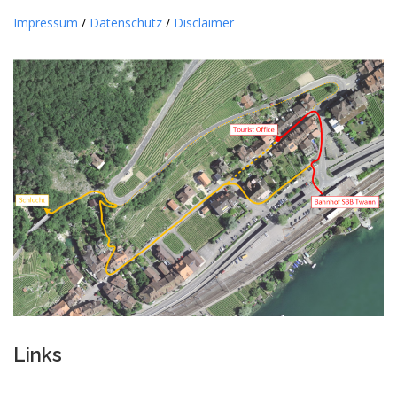
Impressum
/
Datenschutz
/
Disclaimer
Links