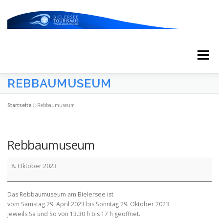
Zum
Inhalt
springen
Menü
REBBAUMUSEUM
START
AKTUELLES
KALENDER
Startseite
»
Rebbaumuseum
ERLEBNISSE & ATTRAKTIONEN
Rebbaumuseum
Rebbaumuseum
ESSEN/TRINKEN/SCHLAFEN
UNTERWEGS
8. Oktober 2023
Das Rebbaumuseum am Bielersee ist
ÜBER UNS
vom Samstag 29. April 2023 bis Sonntag 29. Oktober 2023
jeweils Sa und So von 13.30 h bis 17 h geöffnet.