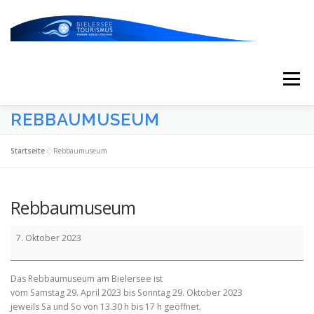
Zum
Inhalt
springen
Menü
REBBAUMUSEUM
START
AKTUELLES
KALENDER
Startseite
»
Rebbaumuseum
ERLEBNISSE & ATTRAKTIONEN
Rebbaumuseum
Rebbaumuseum
ESSEN/TRINKEN/SCHLAFEN
UNTERWEGS
7. Oktober 2023
Das Rebbaumuseum am Bielersee ist
ÜBER UNS
vom Samstag 29. April 2023 bis Sonntag 29. Oktober 2023
jeweils Sa und So von 13.30 h bis 17 h geöffnet.