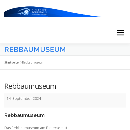
Zum
Inhalt
springen
Menü
REBBAUMUSEUM
START
AKTUELLES
KALENDER
Startseite
»
Rebbaumuseum
ERLEBNISSE & ATTRAKTIONEN
Rebbaumuseum
Rebbaumuseum
ESSEN/TRINKEN/SCHLAFEN
UNTERWEGS
14. September 2024
Rebbaumuseum
ÜBER UNS
Das Rebbaumuseum am Bielersee ist