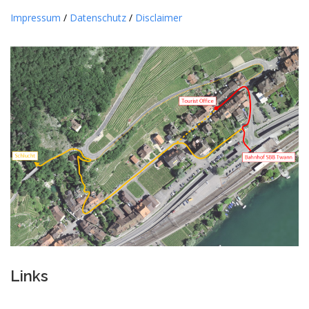
Impressum
/
Datenschutz
/
Disclaimer
Links