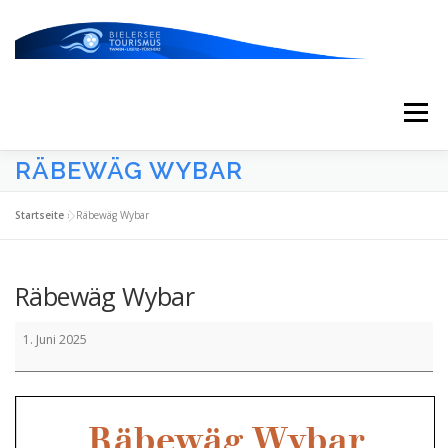
Zum
Inhalt
springen
Menü
RÄBEWÄG WYBAR
START
AKTUELLES
KALENDER
Startseite
»
Räbewäg Wybar
ERLEBNISSE & ATTRAKTIONEN
Räbewäg Wybar
Räbewäg
ESSEN/TRINKEN/SCHLAFEN
UNTERWEGS
1. Juni 2025
Wybar
ÜBER UNS