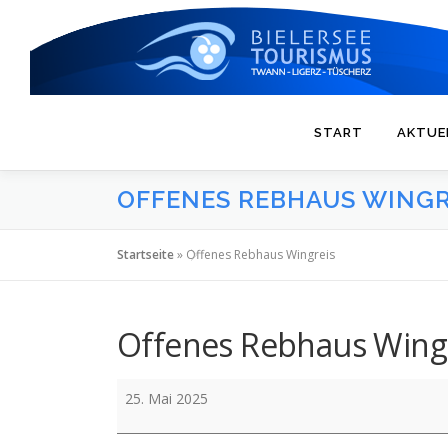
Zum
Inhalt
springen
START
AKTUE
OFFENES REBHAUS WINGR
Startseite
»
Offenes Rebhaus Wingreis
Offenes Rebhaus Wing
Offenes
25. Mai 2025
Rebhaus
Wingreis