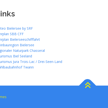
inks
teo Bielersee by SRF
hrplan SBB CFF
hrplan Bielerseeschifffahrt
inbauregion Bielersee
gionaler Naturpark Chasseral
urismus Biel Seeland
urismus Jura Trois-Lac / Drei-Seen-Land
ahlbaubahnhof Twann
emes