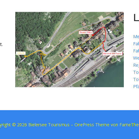
L
Me
Fa
t.
Fa
We
Re
To
To
Pf
yright © 2026 Bielersee Tourismus
–
OnePress
Theme von FameTh