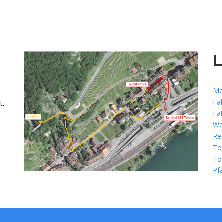
L
Me
Fa
t.
Fa
We
Re
To
To
Pf