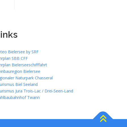
inks
teo Bielersee by SRF
hrplan SBB CFF
hrplan Bielerseeschifffahrt
inbauregion Bielersee
gionaler Naturpark Chasseral
urismus Biel Seeland
urismus Jura Trois-Lac / Drei-Seen-Land
ahlbaubahnhof Twann