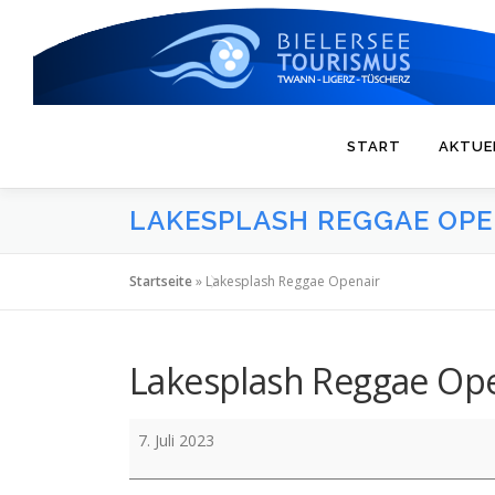
Zum
Inhalt
springen
START
AKTUE
LAKESPLASH REGGAE OPE
Startseite
»
Lakesplash Reggae Openair
Lakesplash Reggae Op
Lakesplash
7. Juli 2023
Reggae
Openair