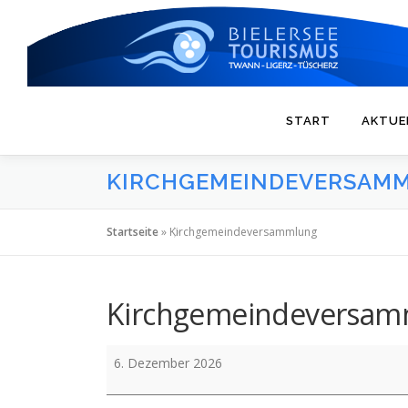
Zum
Inhalt
springen
START
AKTUE
KIRCHGEMEINDEVERSAM
Startseite
»
Kirchgemeindeversammlung
Kirchgemeindeversam
Kirchgemeindeversammlung
6. Dezember 2026