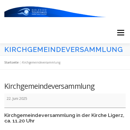
Zum
Inhalt
springen
Menü
KIRCHGEMEINDEVERSAMMLUNG
START
AKTUELLES
KALENDER
Startseite
»
Kirchgemeindeversammlung
ERLEBNISSE & ATTRAKTIONEN
Kirchgemeindeversammlung
Kirchgemeindeversammlung
ESSEN/TRINKEN/SCHLAFEN
UNTERWEGS
22. Juni 2025
Kirchgemeindeversammlung in der Kirche Ligerz,
ÜBER UNS
ca. 11.20 Uhr