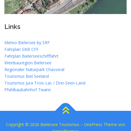
Links
Meteo Bielersee by SRF
Fahrplan SBB CFF
Fahrplan Bielerseeschifffahrt
Weinbauregion Bielersee
Regionaler Naturpark Chasseral
Tourismus Biel Seeland
Tourismus Jura Trois-Lac / Drei-Seen-Land
Pfahlbaubahnhof Twann
Copyright © 2026 Bielersee Tourismus
–
OnePress
Theme von