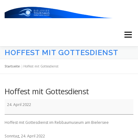
Zum
Inhalt
springen
Menü
HOFFEST MIT GOTTESDIENST
START
AKTUELLES
KALENDER
Startseite
»
Hoffest mit Gottesdienst
ERLEBNISSE & ATTRAKTIONEN
Hoffest mit Gottesdienst
Hoffest
ESSEN/TRINKEN/SCHLAFEN
UNTERWEGS
24. April 2022
mit
Gottesdienst
Hoffest mit Gottesdienst im Rebbaumuseum am Bielersee
ÜBER UNS
Sonntag, 24. April 2022