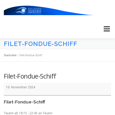
Zum
Inhalt
springen
Menü
FILET-FONDUE-SCHIFF
START
AKTUELLES
KALENDER
Startseite
»
Filet-Fondue-Schiff
ERLEBNISSE & ATTRAKTIONEN
Filet-Fondue-Schiff
Filet-
ESSEN/TRINKEN/SCHLAFEN
UNTERWEGS
16. November 2024
Fondue-
Schiff
Filet-Fondue-Schiff
ÜBER UNS
Twann ab 18:15 - 22:45 an Twann