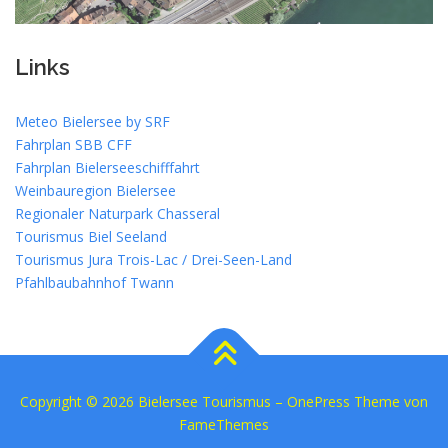
Links
Meteo Bielersee by SRF
Fahrplan SBB CFF
Fahrplan Bielerseeschifffahrt
Weinbauregion Bielersee
Regionaler Naturpark Chasseral
Tourismus Biel Seeland
Tourismus Jura Trois-Lac / Drei-Seen-Land
Pfahlbaubahnhof Twann
Copyright © 2026 Bielersee Tourismus
–
OnePress
Theme von
FameThemes