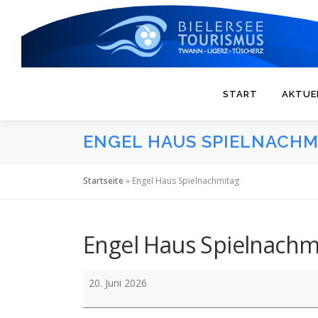
Zum
Inhalt
springen
START
AKTUE
ENGEL HAUS SPIELNACHM
Startseite
»
Engel Haus Spielnachmitag
Engel Haus Spielnachm
Engel
20. Juni 2026
Haus
Spielnachmitag