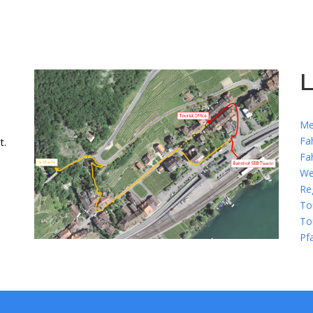
L
Me
Fa
t.
Fa
We
Re
To
To
Pf