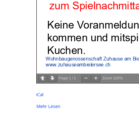
Page
1
/
1
Zoom
100%
iCal
Mehr Lesen