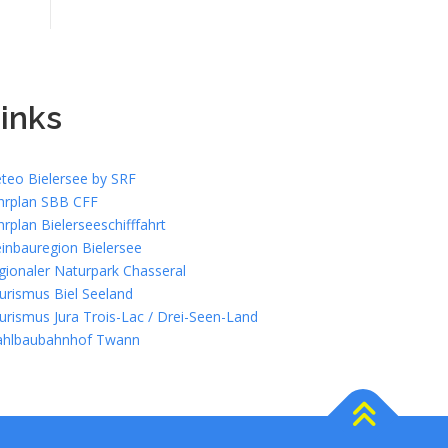
inks
teo Bielersee by SRF
hrplan SBB CFF
hrplan Bielerseeschifffahrt
inbauregion Bielersee
gionaler Naturpark Chasseral
urismus Biel Seeland
urismus Jura Trois-Lac / Drei-Seen-Land
ahlbaubahnhof Twann