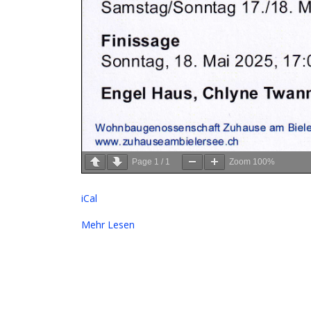
Page
1
/
1
Zoom
100%
iCal
Mehr Lesen