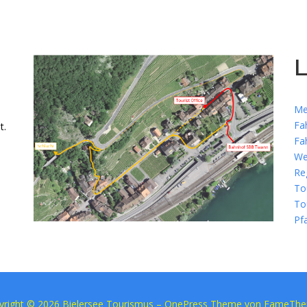
L
Me
Fa
t.
Fa
We
Re
To
To
Pf
yright © 2026 Bielersee Tourismus
–
OnePress
Theme von FameTh