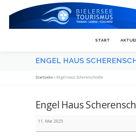
Zum
Inhalt
springen
START
AKTUE
ENGEL HAUS SCHERENSC
Startseite
»
Engel Haus Scherenschnitte
Engel Haus Scherensch
Engel
11. Mai 2025
Haus
Scherenschnitte