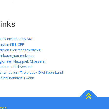
inks
teo Bielersee by SRF
hrplan SBB CFF
hrplan Bielerseeschifffahrt
inbauregion Bielersee
gionaler Naturpark Chasseral
urismus Biel Seeland
urismus Jura Trois-Lac / Drei-Seen-Land
ahlbaubahnhof Twann
emes