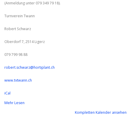
(Anmeldung unter 079 349 79 18).
Turnverein Twann
Robert Schwarz
Oberdorf 7, 2514 Ligerz
079 799 98 88
robert.schwarz@hortiplant.ch
www.tvtwann.ch
iCal
Mehr Lesen
Kompletten Kalender ansehen