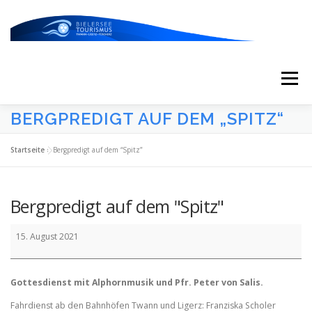
Zum
Inhalt
springen
Menü
BERGPREDIGT AUF DEM „SPITZ“
START
AKTUELLES
KALENDER
Startseite
»
Bergpredigt auf dem “Spitz”
ERLEBNISSE & ATTRAKTIONEN
Bergpredigt auf dem "Spitz"
Bergpredigt
ESSEN/TRINKEN/SCHLAFEN
UNTERWEGS
15. August 2021
auf
dem
"Spitz"
Gottesdienst mit Alphornmusik und Pfr. Peter von Salis.
ÜBER UNS
Fahrdienst ab den Bahnhöfen Twann und Ligerz: Franziska Scholer