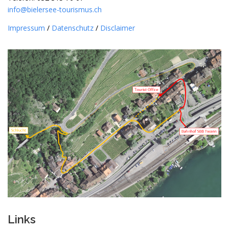
info@bielersee-tourismus.ch
Impressum
/
Datenschutz
/
Disclaimer
Links