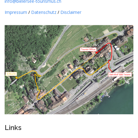
info@bielersee-tourismus.ch
Impressum
/
Datenschutz
/
Disclaimer
Links