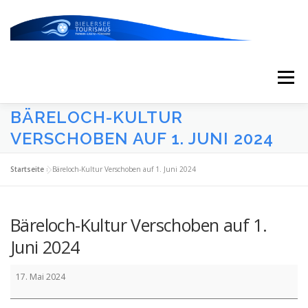
Zum
Inhalt
springen
Menü
BÄRELOCH-KULTUR
START
AKTUELLES
KALENDER
VERSCHOBEN AUF 1. JUNI 2024
Startseite
»
Bäreloch-Kultur Verschoben auf 1. Juni 2024
ERLEBNISSE & ATTRAKTIONEN
Bäreloch-Kultur Verschoben auf 1.
ESSEN/TRINKEN/SCHLAFEN
UNTERWEGS
Juni 2024
Bäreloch-
17. Mai 2024
Kultur
ÜBER UNS
Verschoben