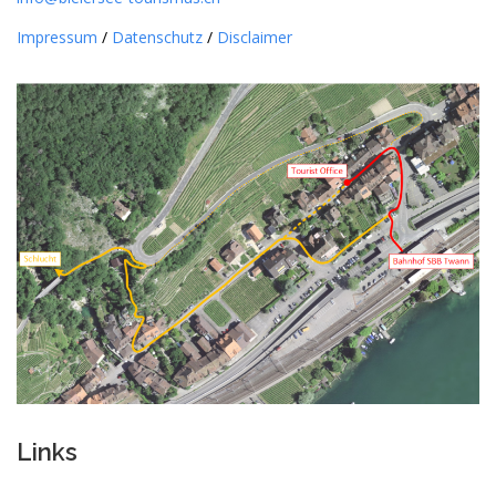
Impressum
/
Datenschutz
/
Disclaimer
Links