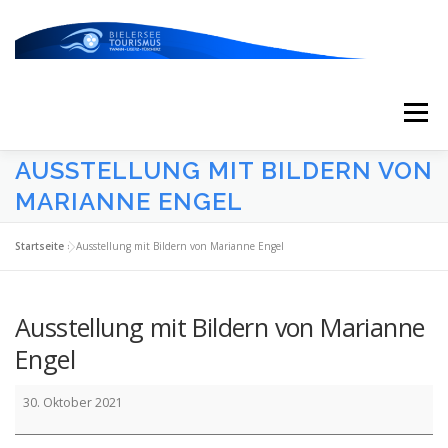
Zum
Inhalt
springen
Menü
AUSSTELLUNG MIT BILDERN VON
START
AKTUELLES
KALENDER
MARIANNE ENGEL
Startseite
»
Ausstellung mit Bildern von Marianne Engel
ERLEBNISSE & ATTRAKTIONEN
Ausstellung mit Bildern von Marianne
ESSEN/TRINKEN/SCHLAFEN
UNTERWEGS
Engel
Ausstellung
30. Oktober 2021
mit
ÜBER UNS
Bildern