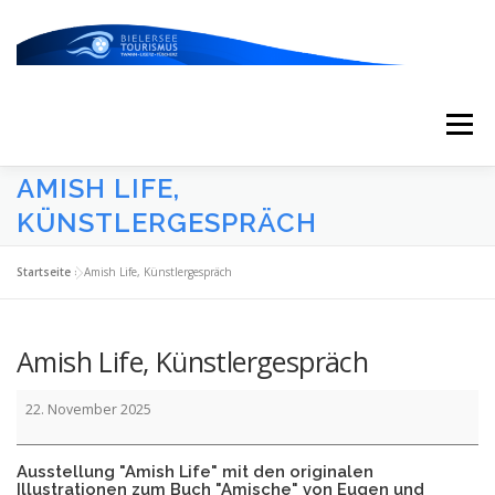
Zum
Inhalt
springen
Menü
AMISH LIFE,
START
AKTUELLES
KALENDER
KÜNSTLERGESPRÄCH
Startseite
»
Amish Life, Künstlergespräch
ERLEBNISSE & ATTRAKTIONEN
Amish Life, Künstlergespräch
ESSEN/TRINKEN/SCHLAFEN
UNTERWEGS
Amish
22. November 2025
Life,
Künstlergespräch
ÜBER UNS
Ausstellung "Amish Life" mit den originalen
Illustrationen zum Buch "Amische" von Eugen und