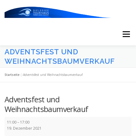
Zum
Inhalt
springen
Menü
ADVENTSFEST UND
START
AKTUELLES
KALENDER
WEIHNACHTSBAUMVERKAUF
Startseite
»
Adventsfest und Weihnachtsbaumverkauf
ERLEBNISSE & ATTRAKTIONEN
Adventsfest und
ESSEN/TRINKEN/SCHLAFEN
UNTERWEGS
Weihnachtsbaumverkauf
Adventsfest
11:00
–
17:00
und
ÜBER UNS
19. Dezember 2021
Weihnachtsbaumverkauf