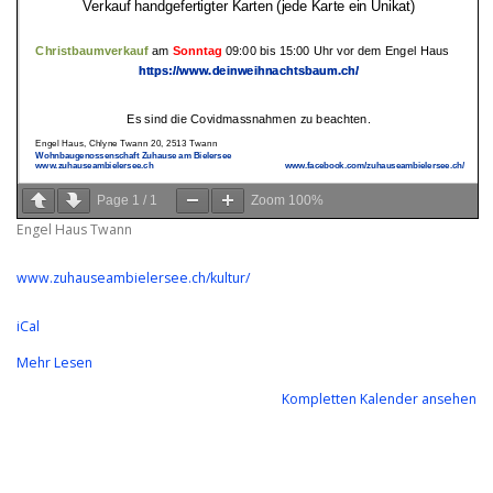
Page
1
/
1
Zoom
100%
Engel Haus Twann
www.zuhauseambielersee.ch/kultur/
iCal
Mehr Lesen
Kompletten Kalender ansehen