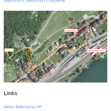
Impressum
/
Datenschutz
/
Disclaimer
Links
Meteo Bielersee by SRF