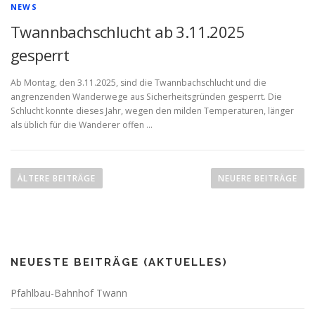
NEWS
Twannbachschlucht ab 3.11.2025
gesperrt
Ab Montag, den 3.11.2025, sind die Twannbachschlucht und die
angrenzenden Wanderwege aus Sicherheitsgründen gesperrt. Die
Schlucht konnte dieses Jahr, wegen den milden Temperaturen, länger
als üblich für die Wanderer offen …
B
e
ÄLTERE BEITRÄGE
NEUERE BEITRÄGE
i
t
r
a
NEUESTE BEITRÄGE (AKTUELLES)
g
s
Pfahlbau-Bahnhof Twann
n