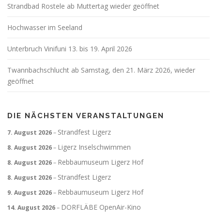
a
Strandbad Rostele ab Muttertag wieder geöffnet
v
Hochwasser im Seeland
i
g
Unterbruch Vinifuni 13. bis 19. April 2026
a
t
Twannbachschlucht ab Samstag, den 21. März 2026, wieder
i
geöffnet
o
n
DIE NÄCHSTEN VERANSTALTUNGEN
Strandfest Ligerz
7. August 2026
–
Ligerz Inselschwimmen
8. August 2026
–
Rebbaumuseum Ligerz Hof
8. August 2026
–
Strandfest Ligerz
8. August 2026
–
Rebbaumuseum Ligerz Hof
9. August 2026
–
DORFLÄBE OpenAir-Kino
14. August 2026
–